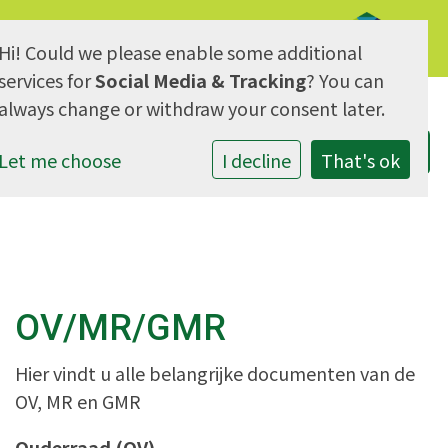
Hi! Could we please enable some additional
AVG & Privacy
services for
Social Media & Tracking
? You can
always change or withdraw your consent later.
Let me choose
I decline
That's ok
OV/MR/GMR
Hier vindt u alle belangrijke documenten van de
OV, MR en GMR
Ouderraad (OV)