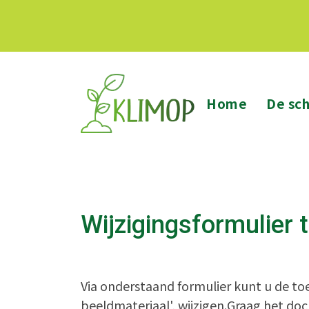
Home
De sc
Wijzigingsformulier
Via onderstaand formulier kunt u de t
beeldmateriaal', wijzigen.Graag het do