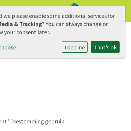
d we please enable some additional services for
AVG & Privacy
Media & Tracking
? You can always change or
w your consent later.
Overige zaken
Contact
choose
I decline
That's ok
ment 'Toestemming gebruik