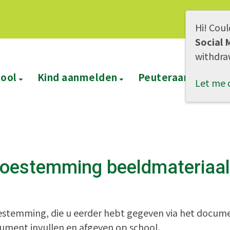
Hi! Coul
Social 
withdra
hool
Kind aanmelden
Peuteraanbod
Let me 
 toestemming beeldmateriaal
oestemming, die u eerder hebt gegeven via het docu
cument invullen en afgeven op school.