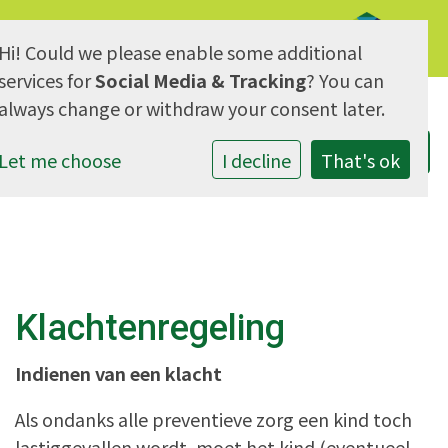
Hi! Could we please enable some additional
AVG & Privacy
services for
Social Media & Tracking
? You can
always change or withdraw your consent later.
Let me choose
I decline
That's ok
Klachtenregeling
Indienen van een klacht
Als ondanks alle preventieve zorg een kind toch
lastiggevallen wordt, moet het kind (eventueel